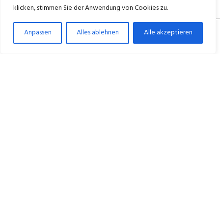
klicken, stimmen Sie der Anwendung von Cookies zu.
Anpassen
Alles ablehnen
Alle akzeptieren
Medicus ganzheitliche Betreuung für ein
würdevolles Leben im Alter. – in Berlin Wedding,
Neukölln und Wittenau.
+49 30 45027600
Mo–Fr 8:00–16:00 Uhr
NAVIGATION
Startseite
Unser Leitbild